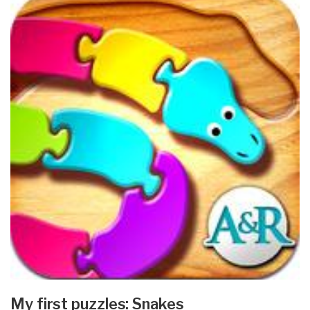
My first puzzles: Snakes