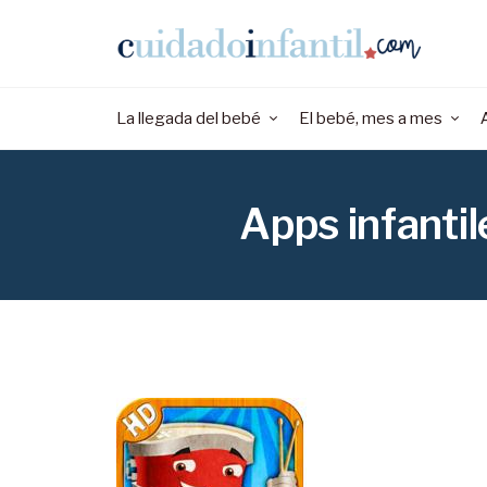
La llegada del bebé
El bebé, mes a mes
Apps infanti