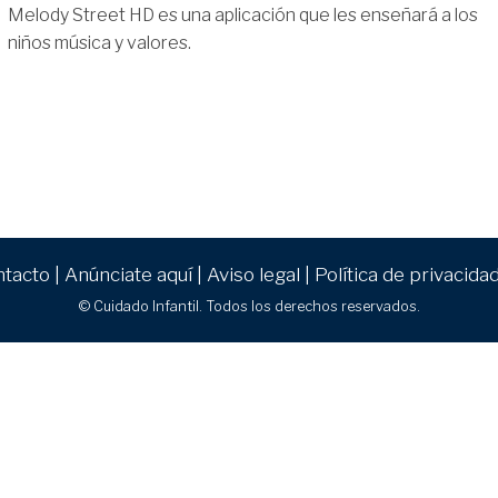
Melody Street HD es una aplicación que les enseñará a los
niños música y valores.
ntacto
|
Anúnciate aquí
|
Aviso legal
|
Política de privacida
© Cuidado Infantil. Todos los derechos reservados.