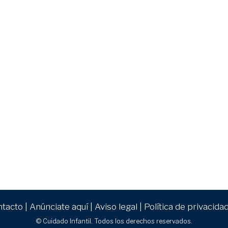
ntacto
|
Anúnciate aquí
|
Aviso legal
|
Política de privacida
© Cuidado Infantil. Todos los derechos reservados.