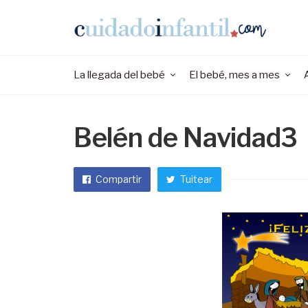
La llegada del bebé
El bebé, mes a mes
Belén de Navidad3
Compartir
Tuitear