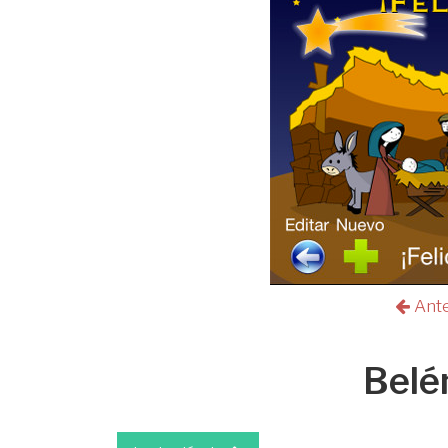
Ant
Belé