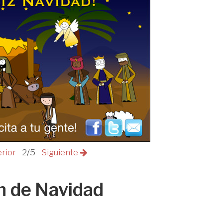
erior
2/5
Siguiente
n de Navidad