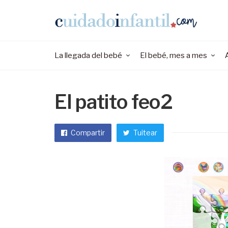
La llegada del bebé
El bebé, mes a mes
El patito feo2
Compartir
Tuitear