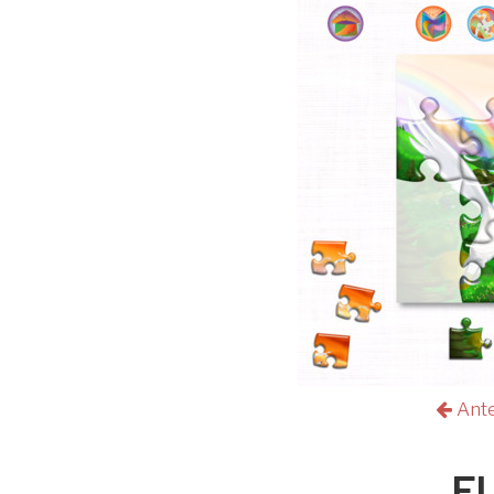
Ant
El