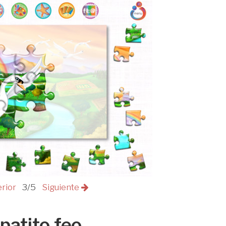
erior
3/5
Siguiente
 patito feo