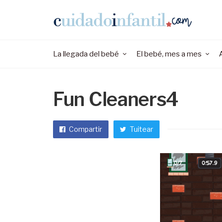
La llegada del bebé
El bebé, mes a mes
Fun Cleaners4
Compartir
Tuitear