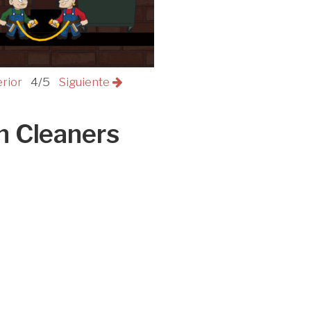
erior
4/5
Siguiente
n Cleaners