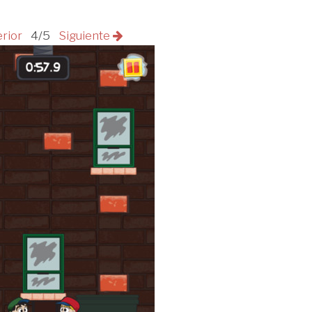
erior
4/5
Siguiente