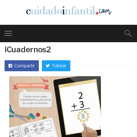
iCuadernos2
Compartir
Tuitear