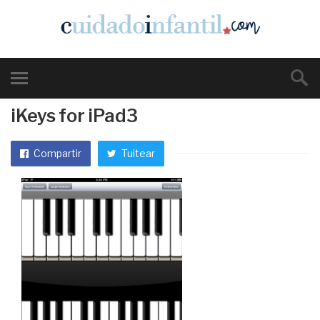
iKeys for iPad3
Compartir
Tuitear