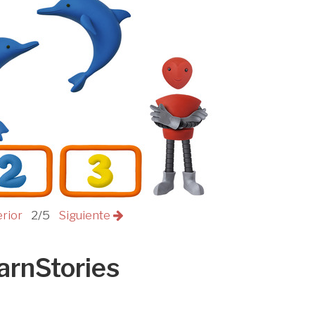
erior
2/5
Siguiente
arnStories