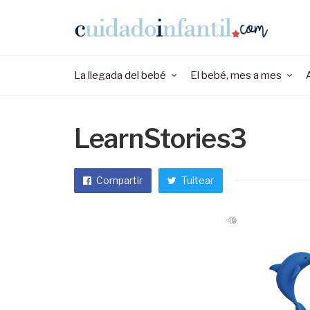
La llegada del bebé
El bebé, mes a mes
LearnStories3
Compartir
Tuitear