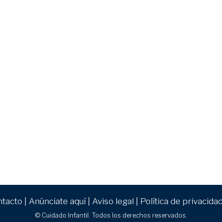
ntacto
|
Anúnciate aquí
|
Aviso legal
|
Política de privacida
© Cuidado Infantil. Todos los derechos reservados.