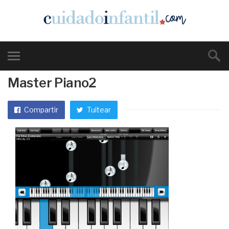
Master Piano2
Compartir
Tuitear