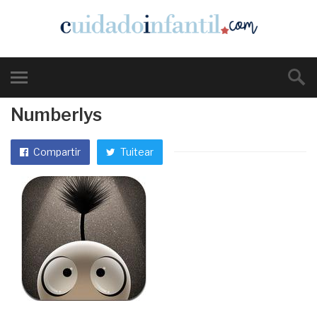
Numberlys
Compartir
Tuitear