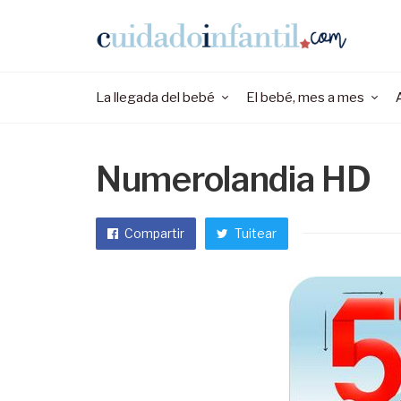
La llegada del bebé
El bebé, mes a mes
Numerolandia HD
Compartir
Tuitear