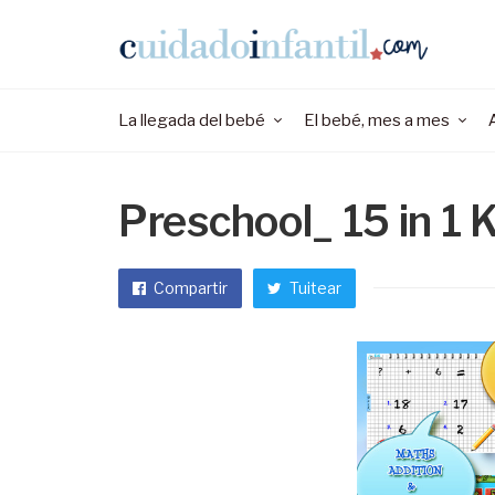
La llegada del bebé
El bebé, mes a mes
Preschool_ 15 in 1 
Compartir
Tuitear