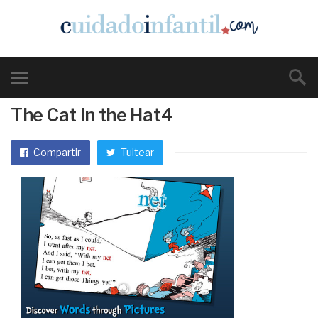
The Cat in the Hat4
Compartir
Tuitear