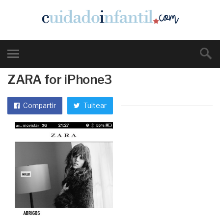
ZARA for iPhone3
Compartir
Tuitear