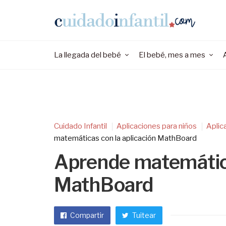
La llegada del bebé
El bebé, mes a mes
Cuidado Infantil
Aplicaciones para niños
Aplic
matemáticas con la aplicación MathBoard
Aprende matemática
MathBoard
Compartir
Tuitear