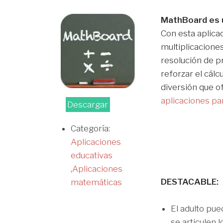
MathBoard es 
Con esta aplica
multiplicacione
resolución de p
reforzar el cálc
diversión que o
aplicaciones pa
Descargar
Categoría:
Aplicaciones
educativas
,
Aplicaciones
DESTACABLE:
matemáticas
El adulto pu
se articulen l