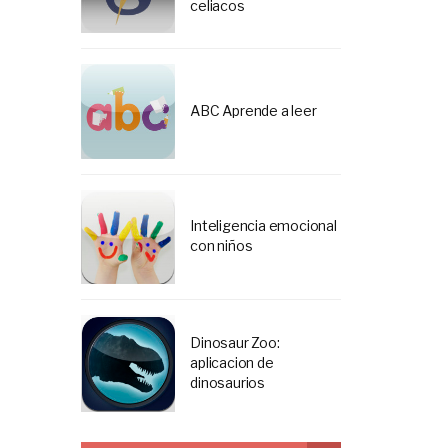
celiacos
ABC Aprende a leer
Inteligencia emocional
con niños
Dinosaur Zoo:
aplicacion de
dinosaurios