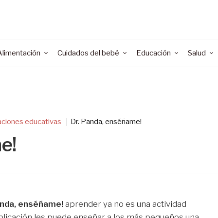
Alimentación
Cuidados del bebé
Educación
Salud
aciones educativas
Dr. Panda, enséñame!
e!
anda, enséñame!
aprender ya no es una actividad
aplicación les puede enseñar a los más pequeños una