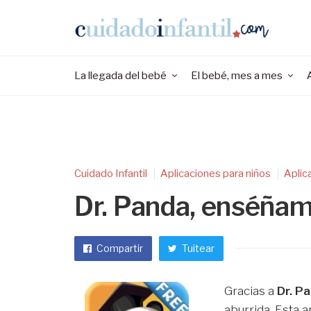
La llegada del bebé
El bebé, mes a mes
Cuidado Infantil
Aplicaciones para niños
Aplic
Dr. Panda, enséñam
Compartir
Tuitear
Gracias a
Dr. P
aburrida. Esta 