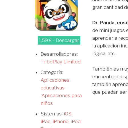
gran cantidad d
Dr. Panda, en
de mini juegos 
aprender a reco
1,59 € - Descargar
la aplicación i
lógica, etc.
Desarrolladores:
TribePlay Limited
También es muy 
Categoría:
encuentren disp
Aplicaciones
también aprende
educativas
que puedan ser 
,
Aplicaciones para
niños
Sistemas:
iOS
,
iPad
,
iPhone
,
iPod