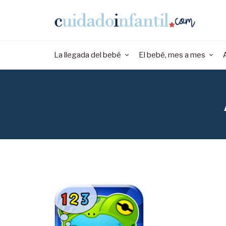
La llegada del bebé
El bebé, mes a mes