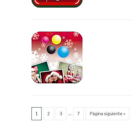
…
1
2
3
7
Página siguiente »