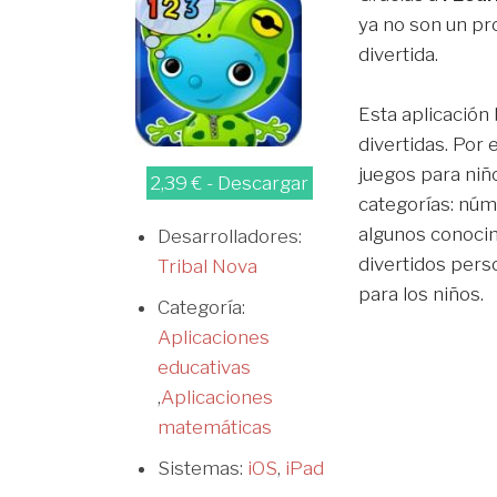
ya no son un pr
divertida.
Esta aplicación
divertidas. Por
juegos para niñ
2,39 € - Descargar
categorías: núm
algunos conocim
Desarrolladores:
divertidos pers
Tribal Nova
para los niños.
Categoría:
Aplicaciones
educativas
,
Aplicaciones
matemáticas
Sistemas:
iOS
,
iPad