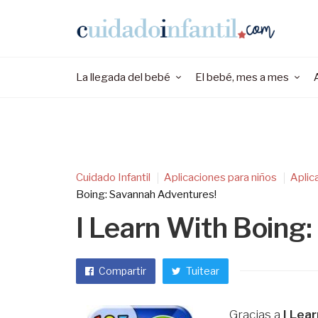
La llegada del bebé
El bebé, mes a mes
Cuidado Infantil
Aplicaciones para niños
Aplic
Boing: Savannah Adventures!
I Learn With Boing
Compartir
Tuitear
Gracias a
I Lea