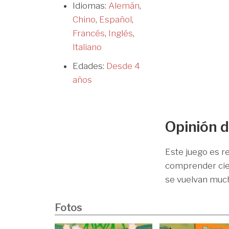
Idiomas:
Alemán
,
Chino
,
Español
,
Francés
,
Inglés
,
Italiano
Edades:
Desde 4
años
Opinión d
Este juego es 
comprender cier
se vuelvan much
Fotos