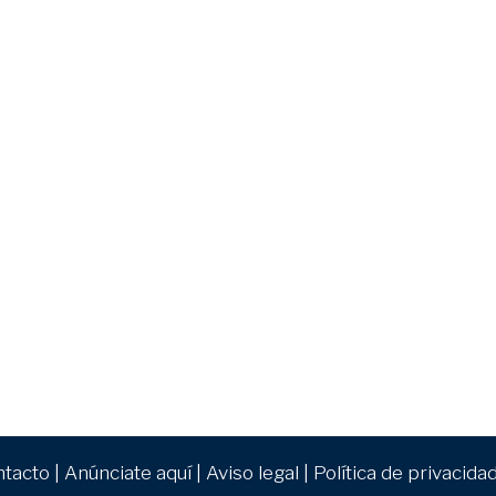
ntacto
|
Anúnciate aquí
|
Aviso legal
|
Política de privacida