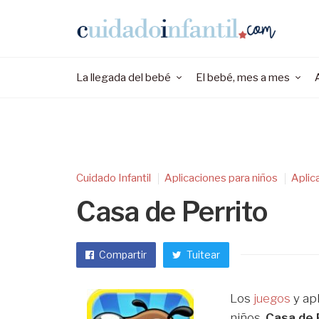
La llegada del bebé
El bebé, mes a mes
Cuidado Infantil
Aplicaciones para niños
Aplic
Casa de Perrito
Compartir
Tuitear
Los
juegos
y ap
niños.
Casa de 