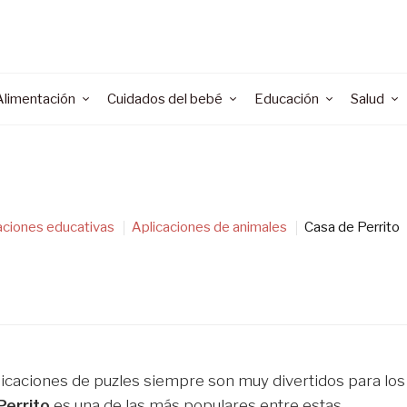
Alimentación
Cuidados del bebé
Educación
Salud
aciones educativas
Aplicaciones de animales
Casa de Perrito
licaciones de puzles siempre son muy divertidos para los
Perrito
es una de las más populares entre estas