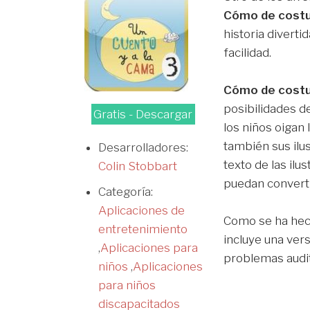
Cómo de cost
historia divert
facilidad.
Cómo de cost
posibilidades d
Gratis - Descargar
los niños oigan
también sus ilu
Desarrolladores:
texto de las il
Colin Stobbart
puedan converti
Categoría:
Aplicaciones de
Como se ha hech
entretenimiento
incluye una ver
,
Aplicaciones para
problemas audit
niños
,
Aplicaciones
para niños
discapacitados