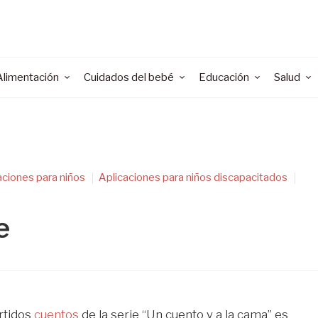
Alimentación
Cuidados del bebé
Educación
Salud
aciones para niños
Aplicaciones para niños discapacitados
e
ertidos
cuentos
de la serie “Un cuento y a la cama” es