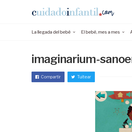
La llegada del bebé
El bebé, mes a mes
imaginarium-sanoe
Compartir
Tuitear