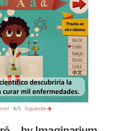
erior
4/5
Siguiente
ré… by Imaginarium