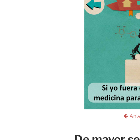
Ant
De mayor se