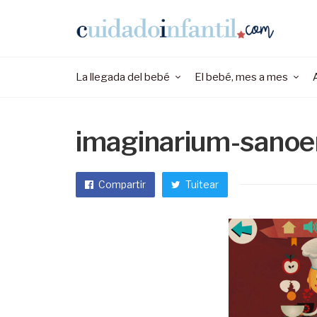
La llegada del bebé
El bebé, mes a mes
imaginarium-sanoe
Compartir
Tuitear