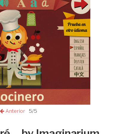
Anterior
5/5
ré… by Imaginarium