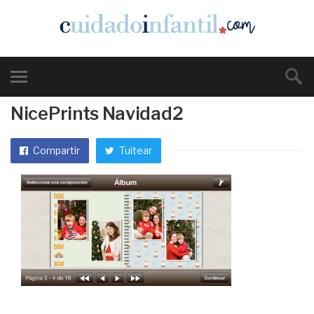
NicePrints Navidad2
Compartir
Tuitear