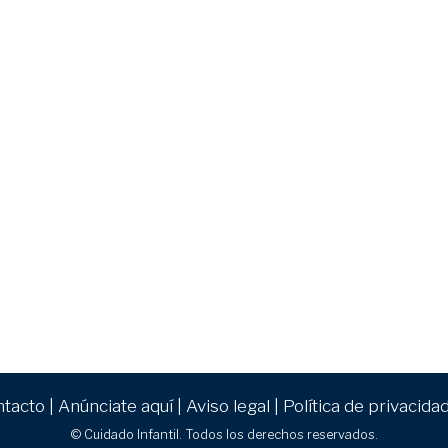
ntacto
|
Anúnciate aquí
|
Aviso legal
|
Política de privacida
© Cuidado Infantil. Todos los derechos reservados.