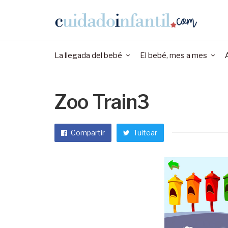
La llegada del bebé
El bebé, mes a mes
Zoo Train3
Compartir
Tuitear