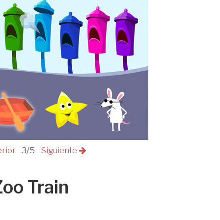
erior
3/5
Siguiente
Zoo Train