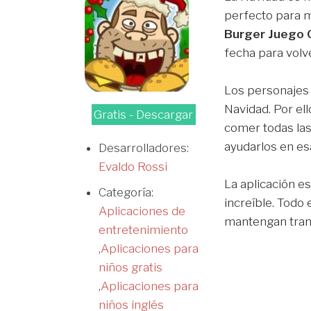
perfecto para m
Burger Juego G
fecha para volv
Los personajes 
Navidad. Por el
Gratis - Descargar
comer todas la
ayudarlos en es
Desarrolladores:
Evaldo Rossi
La aplicación es
Categoría:
increíble. Todo 
Aplicaciones de
mantengan tran
entretenimiento
,
Aplicaciones para
niños gratis
,
Aplicaciones para
niños inglés