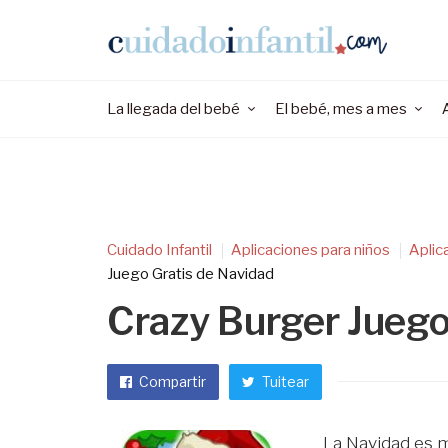
La llegada del bebé
El bebé, mes a mes
Cuidado Infantil
Aplicaciones para niños
Aplic
Juego Gratis de Navidad
Crazy Burger Juego
Compartir
Tuitear
La Navidad es m