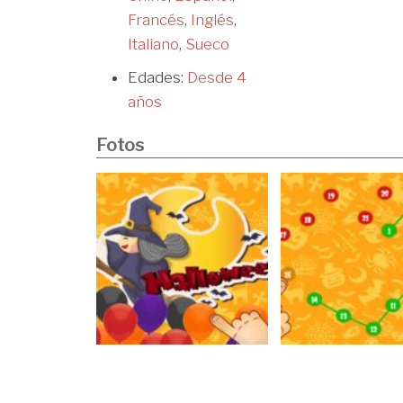
Francés
,
Inglés
,
Italiano
,
Sueco
Edades:
Desde 4
años
Fotos