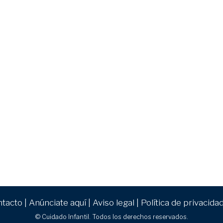
ntacto
|
Anúnciate aquí
|
Aviso legal
|
Política de privacida
© Cuidado Infantil. Todos los derechos reservados.