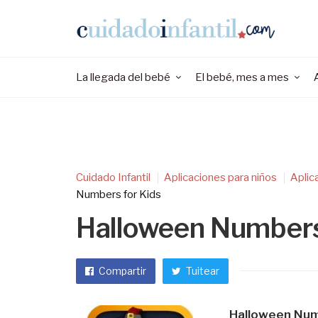
La llegada del bebé
El bebé, mes a mes
Cuidado Infantil
Aplicaciones para niños
Aplic
Numbers for Kids
Halloween Numbers
Compartir
Tuitear
Halloween Num